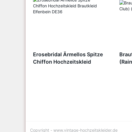
Erosebridal Ärmellos Spitze
Brau
Chiffon Hochzeitskleid
(Rai
Brautkleid Elfenbein DE36
Copyright - www.vintage-hochzeitskleider.de