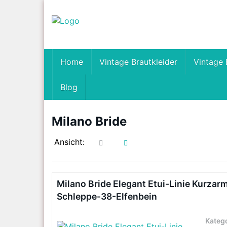
Skip
to
main
content
Home
Vintage Brautkleider
Vintage 
Blog
Milano Bride
Ansicht:
Milano Bride Elegant Etui-Linie Kurzar
Schleppe-38-Elfenbein
Kateg