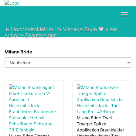
Skip
to
main
Toggl
content
navig
➤ Hochzeitskleider im Vintage Style ❤ viele
schöne Brautkleider!
Milano Bride
Milano Bride Zwei-
Traeger Spitze
Applikation Brautkleider
Milano Bride Elegant
Hochzeitskleider Tuell