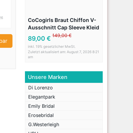
26
CoCogirls Braut Chiffon V-
Ausschnitt Cap Sleeve Kleid
Bohemien Strand
149,00 €
89,00 €
bar
Hochzeitskleider
inkl. 19% gesetzlicher MwSt.
Brautkleider Abendkleid
Zuletzt aktualisiert am: August 7, 2026 8:21
(36, Elfenbein)
am
Unsere Marken
Di Lorenzo
Elegantpark
Emily Bridal
Erosebridal
G.Westerleigh