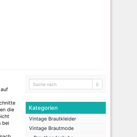
 auf
chnitte
Kategorien
en die
icht
Vintage Brautkleider
 bei
Vintage Brautmode
 nach