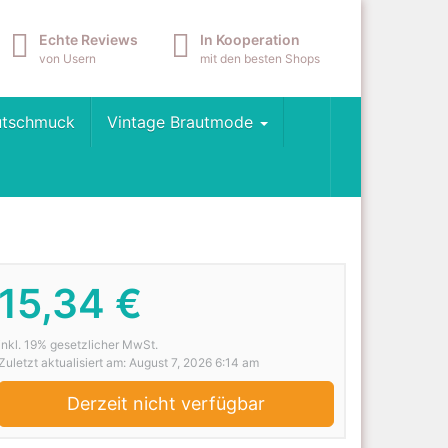
Echte Reviews
In Kooperation
von Usern
mit den besten Shops
utschmuck
Vintage Brautmode
15,34 €
inkl. 19% gesetzlicher MwSt.
Zuletzt aktualisiert am: August 7, 2026 6:14 am
Derzeit nicht verfügbar