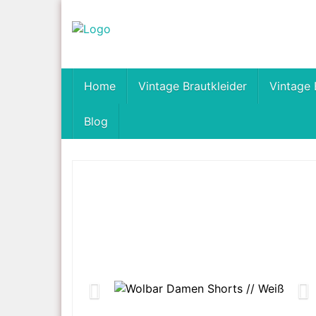
Skip
to
main
content
Home
Vintage Brautkleider
Vintage 
Blog