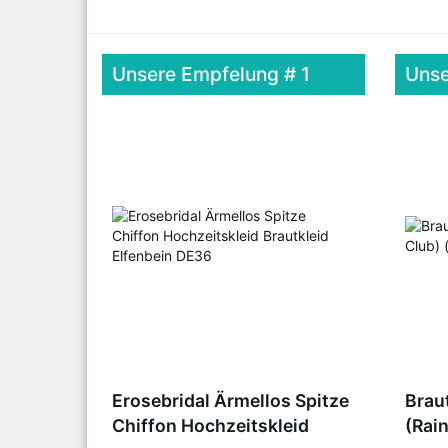
Unsere Empfelung # 1
Unse
Erosebridal Ärmellos Spitze
Brau
Chiffon Hochzeitskleid
(Rai