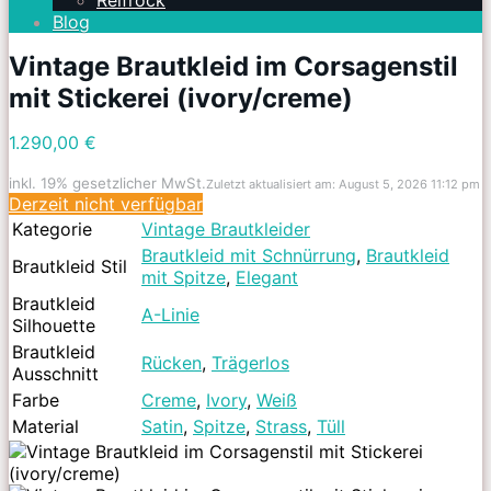
Reifrock
Blog
Vintage Brautkleid im Corsagenstil
mit Stickerei (ivory/creme)
1.290,00 €
inkl. 19% gesetzlicher MwSt.
Zuletzt aktualisiert am: August 5, 2026 11:12 pm
Derzeit nicht verfügbar
Kategorie
Vintage Brautkleider
Brautkleid mit Schnürrung
,
Brautkleid
Brautkleid Stil
mit Spitze
,
Elegant
Brautkleid
A-Linie
Silhouette
Brautkleid
Rücken
,
Trägerlos
Ausschnitt
Farbe
Creme
,
Ivory
,
Weiß
Material
Satin
,
Spitze
,
Strass
,
Tüll