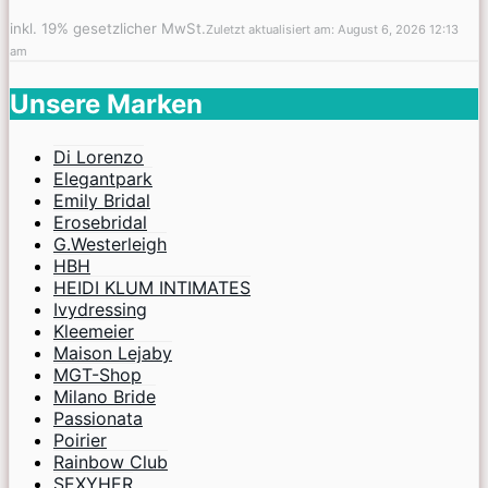
inkl. 19% gesetzlicher MwSt.
Zuletzt aktualisiert am: August 6, 2026 12:13
am
Unsere Marken
Di Lorenzo
Elegantpark
Emily Bridal
Erosebridal
G.Westerleigh
HBH
HEIDI KLUM INTIMATES
Ivydressing
Kleemeier
Maison Lejaby
MGT-Shop
Milano Bride
Passionata
Poirier
Rainbow Club
SEXYHER