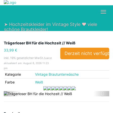
Skip
to
main
Toggl
content
navig
➤ Hochzeitskleider im Vintage Style ❤ viele
schöne Brautkleider!
Trägerloser BH für die Hochzeit // Weiß
33,99 €
Derzeit nicht verfügba
inkl. 19% gesetzlicher MwSt.
Zuletzt
aktualisiert am: August 8, 2026 11:23
pm
Kategorie
Vintage Brautunterwäsche
Farbe
Weiß