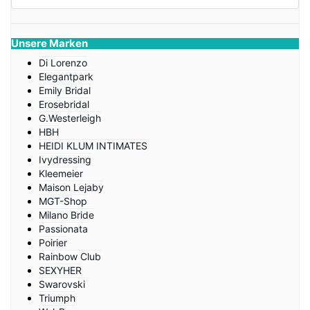
Unsere Marken
Di Lorenzo
Elegantpark
Emily Bridal
Erosebridal
G.Westerleigh
HBH
HEIDI KLUM INTIMATES
Ivydressing
Kleemeier
Maison Lejaby
MGT-Shop
Milano Bride
Passionata
Poirier
Rainbow Club
SEXYHER
Swarovski
Triumph