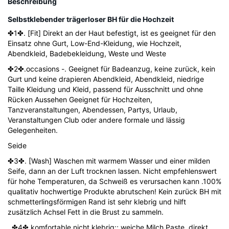
Beschreibung
Selbstklebender
trägerloser
BH
für die Hochzeit
✤1✤. [Fit] Direkt an der Haut befestigt, ist es geeignet für den
Einsatz ohne Gurt, Low-End-Kleidung, wie Hochzeit,
Abendkleid, Badebekleidung, Weste und Weste
✤2✤.occasions -. Geeignet für Badeanzug, keine zurück, kein
Gurt und keine drapieren Abendkleid, Abendkleid, niedrige
Taille Kleidung und Kleid, passend für Ausschnitt und ohne
Rücken Aussehen Geeignet für Hochzeiten,
Tanzveranstaltungen, Abendessen, Partys, Urlaub,
Veranstaltungen Club oder andere formale und lässig
Gelegenheiten.
Seide
✤3✤. [Wash] Waschen mit warmem Wasser und einer milden
Seife, dann an der Luft trocknen lassen. Nicht empfehlenswert
für hohe Temperaturen, da Schweiß es verursachen kann .100%
qualitativ hochwertige Produkte abrutschen! Kein zurück BH mit
schmetterlingsförmigen Rand ist sehr klebrig und hilft
zusätzlich Achsel Fett in die Brust zu sammeln.
. ✤4✤ komfortable nicht klebrig:; weiche Milch Paste, direkt