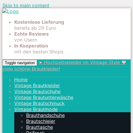
Skip to main content
Kostenlose Lieferung
bereits ab 29 Euro
Echte Reviews
von Usern
In Kooperation
mit den besten Shops
➤ Hochzeitskleider im Vintage Style ❤
Toggle navigation
viele schöne Brautkleider!
Home
Vintage Brautkleider
Vintage Brautschuhe
Vintage Brautunterwäsche
Vintage Brautschmuck
Vintage Brautmode
Brauthandschuhe
Brautschleier
Brauttasche