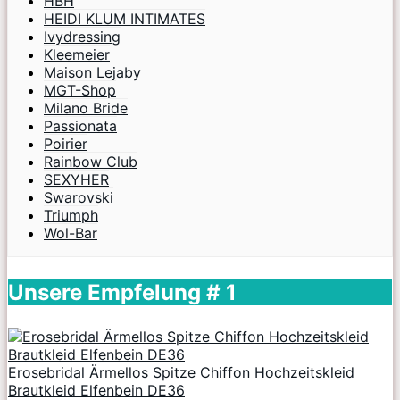
HBH
HEIDI KLUM INTIMATES
Ivydressing
Kleemeier
Maison Lejaby
MGT-Shop
Milano Bride
Passionata
Poirier
Rainbow Club
SEXYHER
Swarovski
Triumph
Wol-Bar
Unsere Empfelung # 1
Erosebridal Ärmellos Spitze Chiffon Hochzeitskleid
Brautkleid Elfenbein DE36