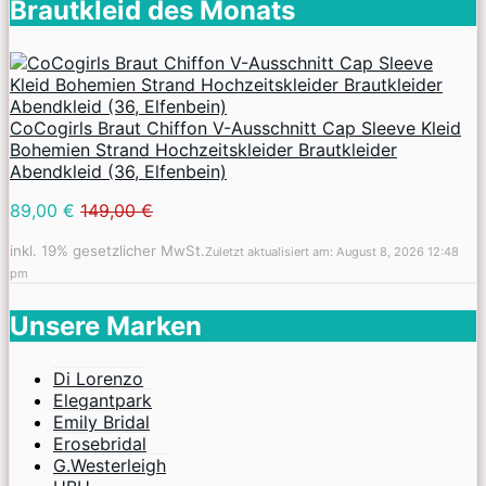
Brautkleid des Monats
CoCogirls Braut Chiffon V-Ausschnitt Cap Sleeve Kleid
Bohemien Strand Hochzeitskleider Brautkleider
Abendkleid (36, Elfenbein)
89,00 €
149,00 €
inkl. 19% gesetzlicher MwSt.
Zuletzt aktualisiert am: August 8, 2026 12:48
pm
Unsere Marken
Di Lorenzo
Elegantpark
Emily Bridal
Erosebridal
G.Westerleigh