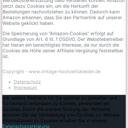
Werbekostenerstattung Geld verdienen können. Amazon
setzt dazu Cookies ein, um die Herkunft der
Bestellungen nachvollziehen zu können. Dadurch kann
Amazon erkennen, dass Sie den Partnerlink auf unserer
Website geklickt haben.
Die Speicherung von “Amazon-Cookies” erfolgt auf
Grundlage von Art. 6 lit. f DSGVO. Der Websitebetreiber
hat hieran ein berechtigtes Interesse, da nur durch die
Cookies die Höhe seiner Affiliate-Vergütung feststellbar
ist.
Copyright - www.vintage-hochzeitskleider.de
Datenschutz
Impressum
Um unsere Webseite für Sie optimal zu gestalten und
fortlaufend verbessern zu können, verwenden wir
Cookies. Durch die weitere Nutzung der Webseite
stimmen Sie der Verwendung von Cookies zu. Weitere
Informationen zu Cookies erhalten Sie in unserer
Datenschutzerklärung