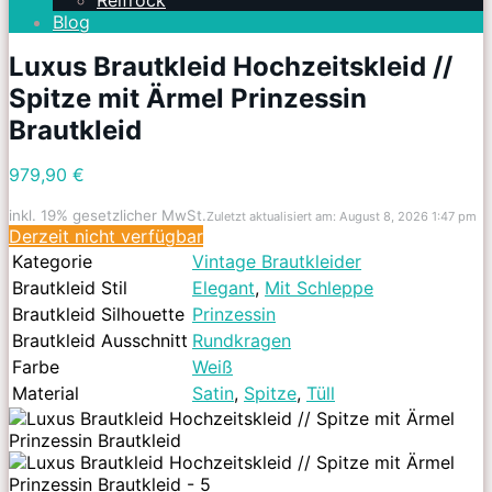
Reifrock
Blog
Luxus Brautkleid Hochzeitskleid //
Spitze mit Ärmel Prinzessin
Brautkleid
979,90 €
inkl. 19% gesetzlicher MwSt.
Zuletzt aktualisiert am: August 8, 2026 1:47 pm
Derzeit nicht verfügbar
Kategorie
Vintage Brautkleider
Brautkleid Stil
Elegant
,
Mit Schleppe
Brautkleid Silhouette
Prinzessin
Brautkleid Ausschnitt
Rundkragen
Farbe
Weiß
Material
Satin
,
Spitze
,
Tüll