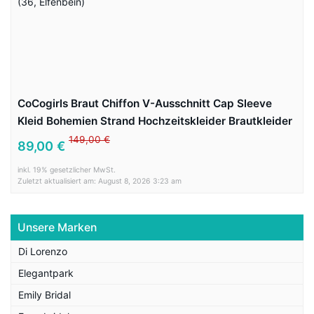
CoCogirls Braut Chiffon V-Ausschnitt Cap Sleeve
Kleid Bohemien Strand Hochzeitskleider Brautkleider
Abendkleid (36, Elfenbein)
149,00 €
89,00 €
inkl. 19% gesetzlicher MwSt.
Zuletzt aktualisiert am: August 8, 2026 3:23 am
Unsere Marken
Di Lorenzo
Elegantpark
Emily Bridal