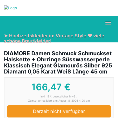
Skip
to
main
content
Toggl
navig
➤ Hochzeitskleider im Vintage Style ❤ viele
schöne Brautkleider!
DIAMORE Damen Schmuck Schmuckset
Halskette + Ohrringe Süsswasserperle
Klassisch Elegant Glamourös Silber 925
Diamant 0,05 Karat Weiß Länge 45 cm
166,47 €
inkl. 19% gesetzlicher MwSt.
Zuletzt aktualisiert am: August 8, 2026 4:20 am
Derzeit nicht verfügbar