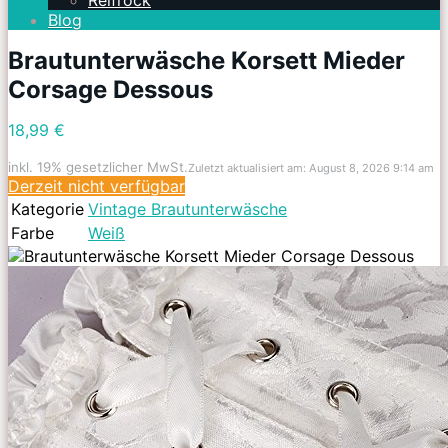
Reifrock
Blog
Brautunterwäsche Korsett Mieder
Corsage Dessous
18,99 €
inkl. 19% gesetzlicher MwSt.
Zuletzt aktualisiert am: August 8, 2026 9:14 am
Derzeit nicht verfügbar
Kategorie
Vintage Brautunterwäsche
Farbe
Weiß