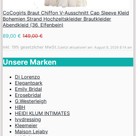
CoCogirls Braut Chiffon V-Ausschnitt Cap Sleeve Kleid
Bohemien Strand Hochzeitskleider Brautkleider
Abendkleid (36, Elfenbein)
89,00 €
149,00 €
inkl. 19% gesetzlicher MwSt.
Zuletzt aktualisiert am: August 8, 2026 8:14 am
Unsere Marken
Di Lorenzo
Elegantpark
Emily Bridal
Erosebridal
G.Westerleigh
HBH
HEIDI KLUM INTIMATES
Ivydressing
Kleemeier
Maison Lejaby