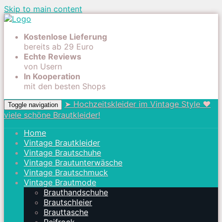
Skip to main content
Kostenlose Lieferung
bereits ab 29 Euro
Echte Reviews
von Usern
In Kooperation
mit den besten Shops
➤ Hochzeitskleider im Vintage Style ❤
Toggle navigation
viele schöne Brautkleider!
Home
Vintage Brautkleider
Vintage Brautschuhe
Vintage Brautunterwäsche
Vintage Brautschmuck
Vintage Brautmode
Brauthandschuhe
Brautschleier
Brauttasche