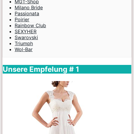
MGT-Shop
Milano Bride
Passionata
Poirier
Rainbow Club
SEXYHER
Swarovski
Triumph
Wol-Bar
Unsere Empfelung # 1