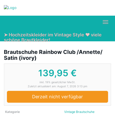
Skip
to
main
content
Toggl
navig
➤ Hochzeitskleider im Vintage Style ❤ viele
schöne Brautkleider!
Brautschuhe Rainbow Club /Annette/
Satin (ivory)
139,95 €
inkl. 19% gesetzlicher MwSt.
Zuletzt aktualisiert am: August 7, 2026 3:13 pm
Derzeit nicht verfügbar
Kategorie
Vintage Brautschuhe