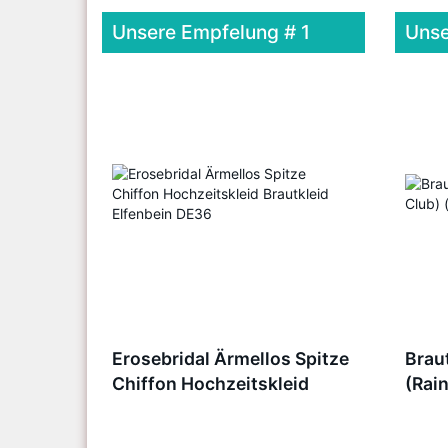
Unsere Empfelung # 1
Unse
Erosebridal Ärmellos Spitze
Brau
Chiffon Hochzeitskleid
(Rai
Brautkleid Elfenbein DE36