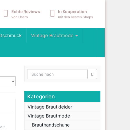
Echte Reviews
In Kooperation
von Usern
mit den besten Shops
utschmuck
Vintage Brautmode
Kategorien
Vintage Brautkleider
Vintage Brautmode
Brauthandschuhe
wSt.