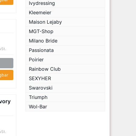
Ivydressing
Kleemeier
Maison Lejaby
MGT-Shop
Milano Bride
wSt.
Passionata
Poirier
Rainbow Club
ügbar
SEXYHER
Swarovski
Triumph
vory
Wol-Bar
wSt.