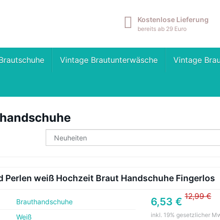
Kostenlose Lieferung
bereits ab 29 Euro
Brautschuhe
Vintage Brautunterwäsche
Vintage Bra
thandschuhe
d Perlen weiß Hochzeit Braut Handschuhe Fingerlos
12,99 €
6,53 €
Brauthandschuhe
inkl. 19% gesetzlicher M
Weiß