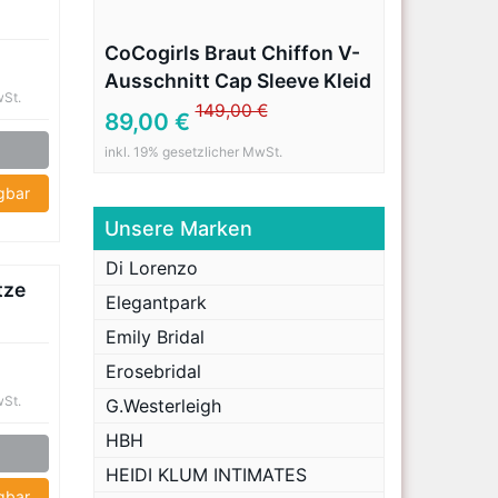
CoCogirls Braut Chiffon V-
Ausschnitt Cap Sleeve Kleid
wSt.
Bohemien Strand
149,00 €
89,00 €
Hochzeitskleider
inkl. 19% gesetzlicher MwSt.
Brautkleider Abendkleid
(36, Elfenbein)
ügbar
Unsere Marken
Di Lorenzo
tze
Elegantpark
Emily Bridal
Erosebridal
wSt.
G.Westerleigh
HBH
HEIDI KLUM INTIMATES
ügbar