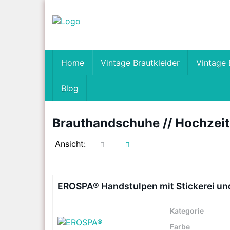
Skip
to
main
content
Home
Vintage Brautkleider
Vintage 
Blog
Brauthandschuhe // Hochzei
Ansicht:
EROSPA® Handstulpen mit Stickerei un
Kategorie
Farbe