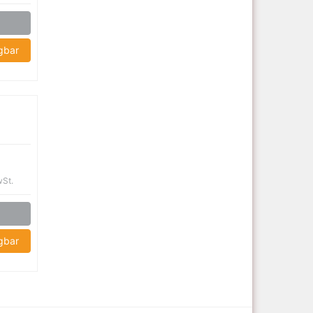
ügbar
n
wSt.
ügbar